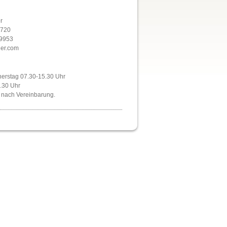
r
0720
09953
ner.com
erstag 07.30-15.30 Uhr
2.30 Uhr
 nach Vereinbarung.