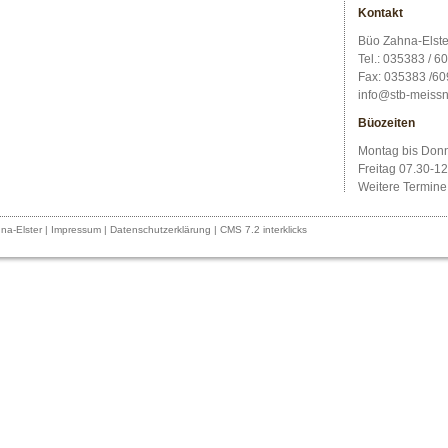
Kontakt
Büo Zahna-Elste
Tel.: 035383 / 6
Fax: 035383 /6
info@stb-meiss
Büozeiten
Montag bis Donn
Freitag 07.30-1
Weitere Termine
na-Elster
|
Impressum
|
Datenschutzerklärung
|
CMS 7.2 interklicks